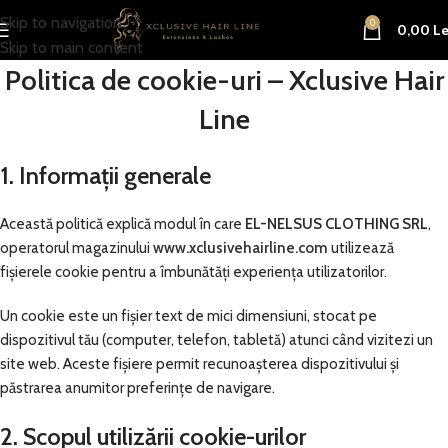
Skip to navigation
0
0,00
Le
Skip to main content
Politica de cookie-uri – Xclusive Hair
Line
1. Informații generale
Această politică explică modul în care
EL-NELSUS CLOTHING SRL
,
operatorul magazinului
www.xclusivehairline.com
utilizează
fișierele cookie pentru a îmbunătăți experiența utilizatorilor.
Un cookie este un fișier text de mici dimensiuni, stocat pe
dispozitivul tău (computer, telefon, tabletă) atunci când vizitezi un
site web. Aceste fișiere permit recunoașterea dispozitivului și
păstrarea anumitor preferințe de navigare.
2. Scopul utilizării cookie-urilor