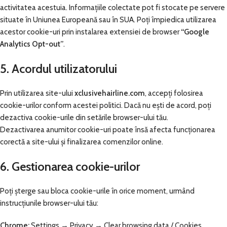
activitatea acestuia. Informațiile colectate pot fi stocate pe servere
situate în Uniunea Europeană sau în SUA. Poți împiedica utilizarea
acestor cookie-uri prin instalarea extensiei de browser
“Google
Analytics Opt-out”
.
5. Acordul utilizatorului
Prin utilizarea site-ului
xclusivehairline.com
, accepți folosirea
cookie-urilor conform acestei politici. Dacă nu ești de acord, poți
dezactiva cookie-urile din setările browser-ului tău.
Dezactivarea anumitor cookie-uri poate însă afecta funcționarea
corectă a site-ului și finalizarea comenzilor online.
6. Gestionarea cookie-urilor
Poți șterge sau bloca cookie-urile în orice moment, urmând
instrucțiunile browser-ului tău:
Chrome:
Settings → Privacy → Clear browsing data / Cookies