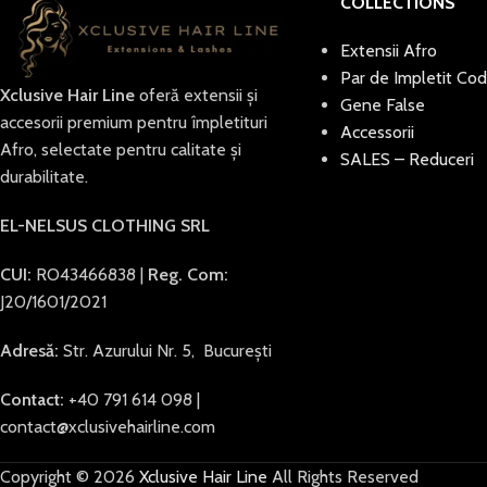
COLLECTIONS
Extensii Afro
Par de Impletit Cod
Xclusive Hair Line
oferă extensii și
Gene False
accesorii premium pentru împletituri
Accessorii
Afro, selectate pentru calitate și
SALES – Reduceri
durabilitate.
EL-NELSUS CLOTHING SRL
CUI:
RO43466838 |
Reg. Com:
J20/1601/2021
Adresă:
Str. Azurului Nr. 5, București
Contact:
+40 791 614 098 |
contact@xclusivehairline.com
Copyright © 2026
Xclusive Hair Line
All Rights Reserved