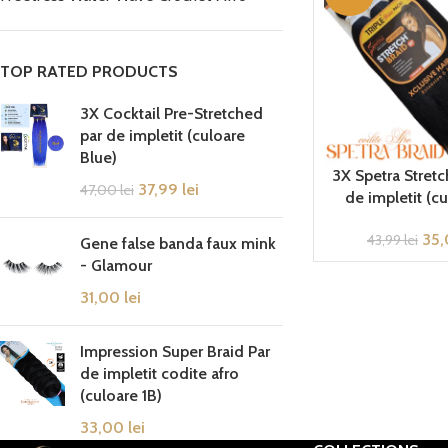
TOP RATED PRODUCTS
3X Cocktail Pre-Stretched
par de impletit (culoare
Blue)
3X Spetra Stretc
37,99
lei
47,00
lei
de impletit (cu
35
43,99
lei
Gene false banda faux mink
- Glamour
31,00
lei
Impression Super Braid Par
de impletit codite afro
(culoare 1B)
33,00
lei