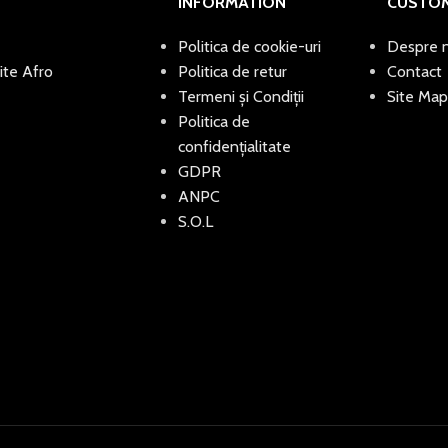
INFORMATION
CUSTOM
Politica de cookie-uri
Despre n
ite Afro
Politica de retur
Contact
Termeni și Condiții
Site Map
Politica de
confidențialitate
GDPR
ANPC
S.O.L