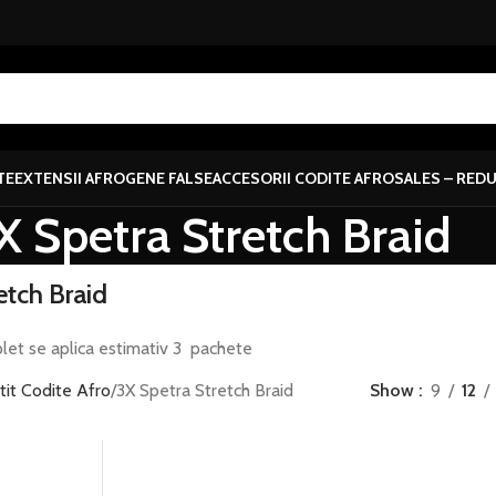
TE
EXTENSII AFRO
GENE FALSE
ACCESORII CODITE AFRO
SALES – RED
X Spetra Stretch Braid
etch Braid
let se aplica estimativ 3 pachete
tit Codite Afro
3X Spetra Stretch Braid
Show
9
12