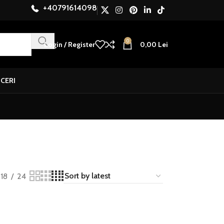
+40791614098
0
Login / Register
0,00
Lei
UCERI
18
24