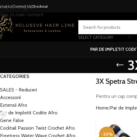
bout Us
Contact Us
Checkout
Skip to navigation
Skip to main content
SELECT CATEGORY
PAR DE IMPLETIT CODI
3
CATEGORIES
3X Spetra Str
SALES - Reduceri
Pentru un cap comp
Accessorii
Extensii Afro
Home
Par de Imple
Par de Impletit Codite Afro
Gene False
Cocktail Passion Twist Crochet Afro
-20%
Freetress Water Wave Crochet Afro