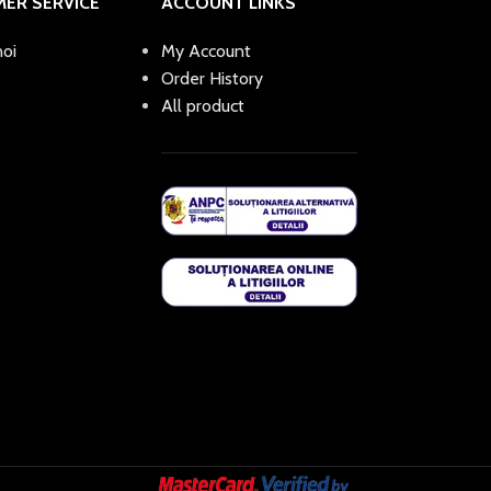
ER SERVICE
ACCOUNT LINKS
oi
My Account
Order History
All product