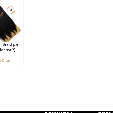
h Braid par
loarea 2)
,00
lei