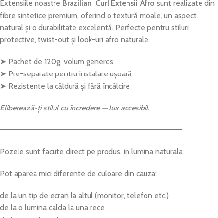
Extensiile
noastre
Brazilian
Curl Extensii
Afro
sunt
realizate
din
fibre
sintetice
premium,
oferind
o
textură
moale,
un
aspect
natural
și
o
durabilitate
excelentă.
Perfecte
pentru
stiluri
protective,
twist-
out
și
look-
uri
afro
naturale.
➤
Pachet
de
120g,
volum
generos
➤
Pre-
separate
pentru
instalare
ușoară
➤
Rezistente
la
căldură
și
fără
încâlcire
Eliberează-
ți
stilul
cu
încredere —
lux
accesibil.
——————————————————————————————————
Pozele sunt facute direct pe produs, in lumina naturala.
Pot aparea mici diferente de culoare din cauza:
de la un tip de ecran la altul (monitor, telefon etc.)
de la o lumina calda la una rece