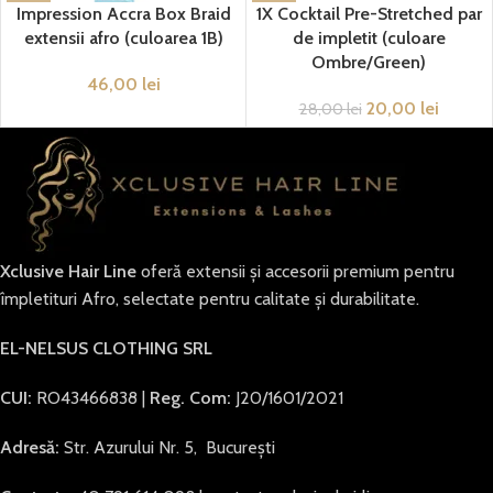
Impression Accra Box Braid
1X Cocktail Pre-Stretched par
extensii afro (culoarea 1B)
de impletit (culoare
Ombre/Green)
46,00
lei
20,00
lei
28,00
lei
Xclusive Hair Line
oferă extensii și accesorii premium pentru
împletituri Afro, selectate pentru calitate și durabilitate.
EL-NELSUS CLOTHING SRL
CUI:
RO43466838 |
Reg. Com:
J20/1601/2021
Adresă:
Str. Azurului Nr. 5, București