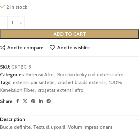
2 in stock
ADD TO CART
Add to compare
Add to wishlist
SKU:
CKTBC-3
Categories:
Extensii Afro
,
Brazilian kinky curl extensii afro
Tags:
extensii par sintetic
,
crochet braids extensii
,
100%
Kanekalon Fiber
,
croșetat extensii afro
Share:
Description
Bucle
definite.
Textură
ușoară.
Volum
impresionant.